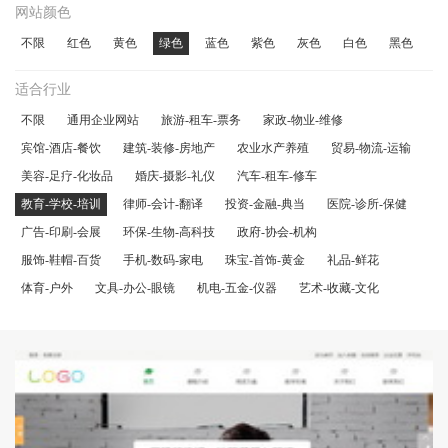
网站颜色
不限
红色
黄色
绿色
蓝色
紫色
灰色
白色
黑色
适合行业
不限
通用企业网站
旅游-租车-票务
家政-物业-维修
宾馆-酒店-餐饮
建筑-装修-房地产
农业水产养殖
贸易-物流-运输
美容-足疗-化妆品
婚庆-摄影-礼仪
汽车-租车-修车
教育-学校-培训
律师-会计-翻译
投资-金融-典当
医院-诊所-保健
广告-印刷-会展
环保-生物-高科技
政府-协会-机构
服饰-鞋帽-百货
手机-数码-家电
珠宝-首饰-黄金
礼品-鲜花
体育-户外
文具-办公-眼镜
机电-五金-仪器
艺术-收藏-文化