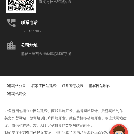
直接与技术经理沟通
perm_phone_msg
联系电话
15333209906
location_city
公司地址
邯郸市陵西大街华煌芯城写字楼
邯郸网络公司
石家庄网站建设
轻舟智慧校园
邯郸网站制作
邯郸网站建设
业务范围包括企业网站建设、商城系统开发、品牌网站设计、旅游网站制作、
英文外贸网站、教育培训门户网站开发、微信手机移动端开发、响应式网站建
设、微信小程序开发、APP定制和其他类型网站定制等。
我们专注于
邯郸网站建设
市场，同时积累了国内乃至海外上百家客户，获得了