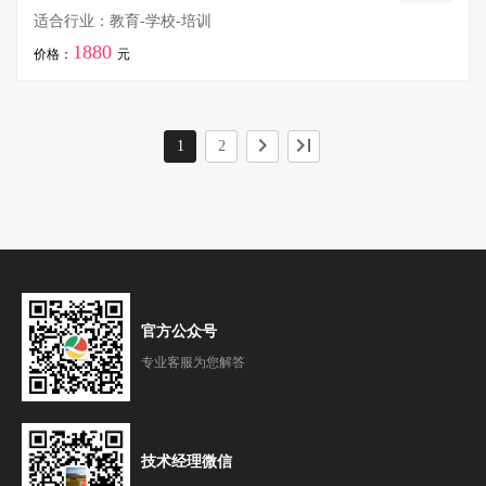
适合行业：教育-学校-培训
1880
价格：
元
chevron_right
last_page
1
2
官方公众号
专业客服为您解答
技术经理微信