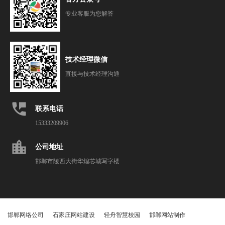
专业客服为您解答
技术经理微信
直接与技术经理沟通
perm_phone_msg
联系电话
15333209906
location_city
公司地址
邯郸市陵西大街华煌芯城写字楼
邯郸网络公司
石家庄网站建设
轻舟智慧校园
邯郸网站制作