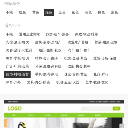
网站颜色
不限
红色
黄色
绿色
蓝色
紫色
灰色
白色
黑色
适合行业
不限
通用企业网站
旅游-租车-票务
家政-物业-维修
宾馆-酒店-餐饮
建筑-装修-房地产
农业水产养殖
贸易-物流-运输
美容-足疗-化妆品
婚庆-摄影-礼仪
汽车-租车-修车
教育-学校-培训
律师-会计-翻译
投资-金融-典当
医院-诊所-保健
广告-印刷-会展
环保-生物-高科技
政府-协会-机构
服饰-鞋帽-百货
手机-数码-家电
珠宝-首饰-黄金
礼品-鲜花
体育-户外
文具-办公-眼镜
机电-五金-仪器
艺术-收藏-文化