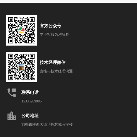
官方公众号
专业客服为您解答
技术经理微信
直接与技术经理沟通
perm_phone_msg
联系电话
15333209906
location_city
公司地址
邯郸市陵西大街华煌芯城写字楼