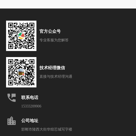
官方公众号
专业客服为您解答
技术经理微信
直接与技术经理沟通
perm_phone_msg
联系电话
15333209906
location_city
公司地址
邯郸市陵西大街华煌芯城写字楼