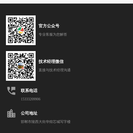
官方公众号
专业客服为您解答
技术经理微信
直接与技术经理沟通
perm_phone_msg
联系电话
15333209906
location_city
公司地址
邯郸市陵西大街华煌芯城写字楼