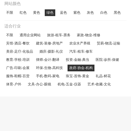
网站颜色
不限
红色
黄色
绿色
蓝色
紫色
灰色
白色
黑色
适合行业
不限
通用企业网站
旅游-租车-票务
家政-物业-维修
宾馆-酒店-餐饮
建筑-装修-房地产
农业水产养殖
贸易-物流-运输
美容-足疗-化妆品
婚庆-摄影-礼仪
汽车-租车-修车
教育-学校-培训
律师-会计-翻译
投资-金融-典当
医院-诊所-保健
广告-印刷-会展
环保-生物-高科技
政府-协会-机构
服饰-鞋帽-百货
手机-数码-家电
珠宝-首饰-黄金
礼品-鲜花
体育-户外
文具-办公-眼镜
机电-五金-仪器
艺术-收藏-文化