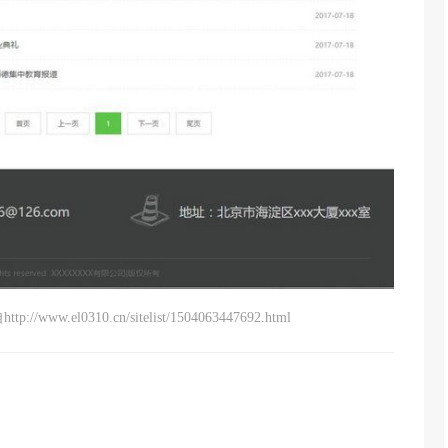
310.cn/sitelist/1504063447692.html