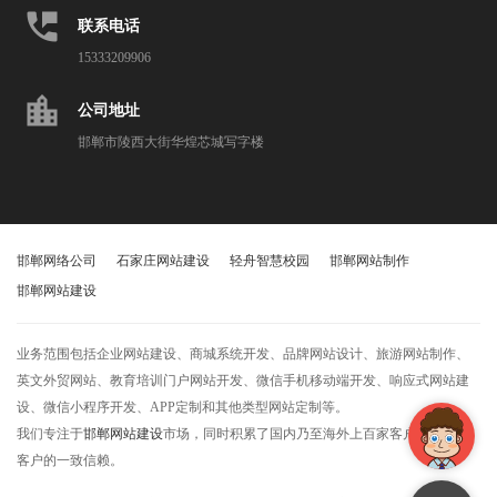
perm_phone_msg
联系电话
15333209906
location_city
公司地址
邯郸市陵西大街华煌芯城写字楼
邯郸网络公司
石家庄网站建设
轻舟智慧校园
邯郸网站制作
邯郸网站建设
业务范围包括企业网站建设、商城系统开发、品牌网站设计、旅游网站制作、
英文外贸网站、教育培训门户网站开发、微信手机移动端开发、响应式网站建
设、微信小程序开发、APP定制和其他类型网站定制等。
我们专注于
邯郸网站建设
市场，同时积累了国内乃至海外上百家客户，获得了
客户的一致信赖。