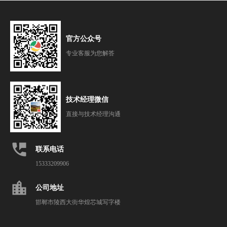
官方公众号
专业客服为您解答
技术经理微信
直接与技术经理沟通
perm_phone_msg
联系电话
15333209906
location_city
公司地址
邯郸市陵西大街华煌芯城写字楼