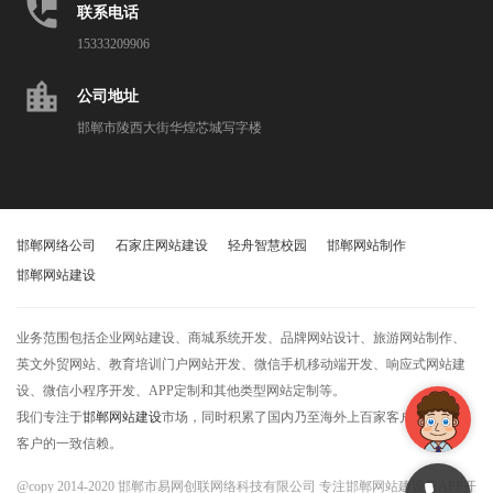
perm_phone_msg
联系电话
15333209906
location_city
公司地址
邯郸市陵西大街华煌芯城写字楼
邯郸网络公司
石家庄网站建设
轻舟智慧校园
邯郸网站制作
邯郸网站建设
业务范围包括企业网站建设、商城系统开发、品牌网站设计、旅游网站制作、
英文外贸网站、教育培训门户网站开发、微信手机移动端开发、响应式网站建
设、微信小程序开发、APP定制和其他类型网站定制等。
我们专注于
邯郸网站建设
市场，同时积累了国内乃至海外上百家客户，获得了
客户的一致信赖。
@copy 2014-2020 邯郸市易网创联网络科技有限公司 专注邯郸网站建设及APP开