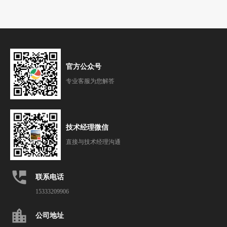
官方公众号
专业客服为您解答
技术经理微信
直接与技术经理沟通
perm_phone_msg
联系电话
15333209906
location_city
公司地址