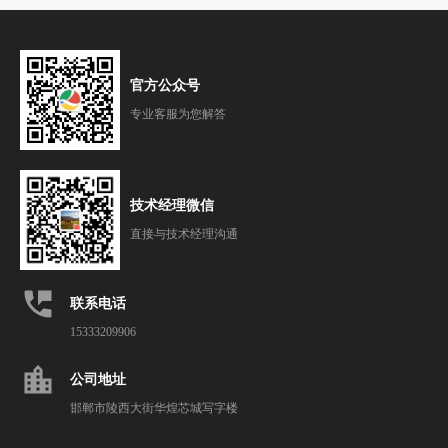
官方公众号
专业客服为您解答
技术经理微信
直接与技术经理沟通
perm_phone_msg
联系电话
15333209906
location_city
公司地址
邯郸市陵西大街华煌芯城写字楼