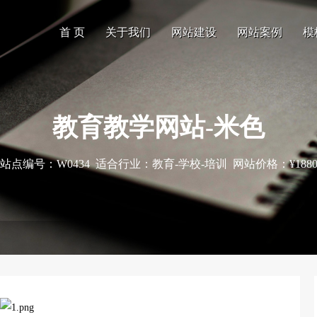
首 页
关于我们
网站建设
网站案例
模
教育教学网站-米色
站点编号：W0434 适合行业：教育-学校-培训 网站价格：¥188