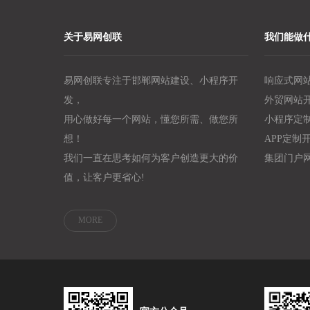
关于易网创联
我们能做
易网创联专注于邯郸网站建设、小程序开
响应式网
发，
外贸网站
用心做好每一个网站，懂您所需、做您所
小程序定
想！
APP定制
我们一直在思考如何为客户创造更大的价
集团门户
值，让客户更省心!
MORE