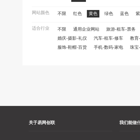
网站颜色
不限
红色
黄色
绿色
蓝色
紫
适合行业
不限
通用企业网站
旅游-租车-票务
婚庆-摄影-礼仪
汽车-租车-修车
教育
服饰-鞋帽-百货
手机-数码-家电
珠宝
关于易网创联
我们能做