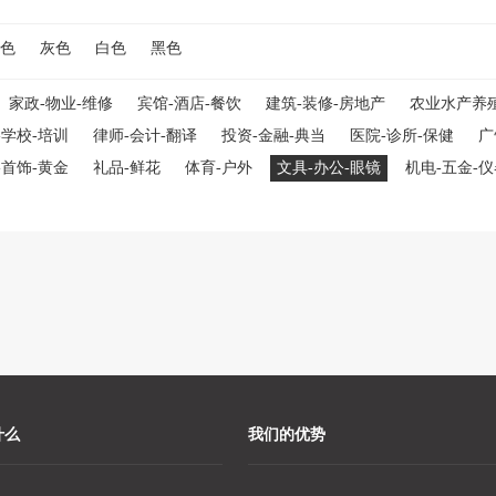
色
灰色
白色
黑色
家政-物业-维修
宾馆-酒店-餐饮
建筑-装修-房地产
农业水产养
-学校-培训
律师-会计-翻译
投资-金融-典当
医院-诊所-保健
广
-首饰-黄金
礼品-鲜花
体育-户外
文具-办公-眼镜
机电-五金-
什么
我们的优势