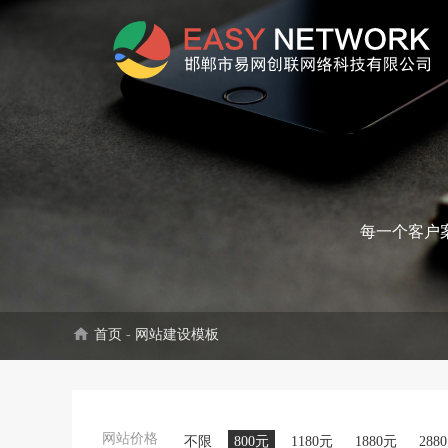
每一个客户
home
首页
-
网站建设模板
网站价格
不限
800元
1180元
1880元
288