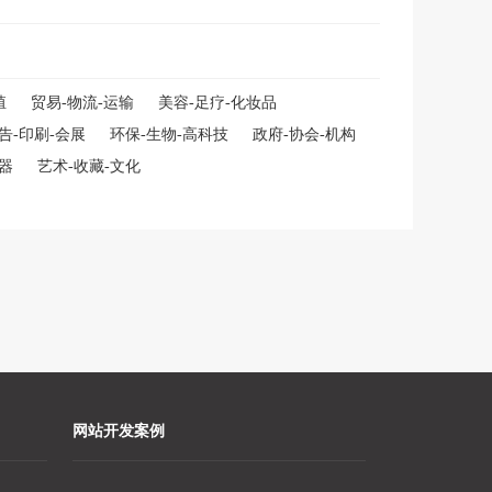
殖
贸易-物流-运输
美容-足疗-化妆品
告-印刷-会展
环保-生物-高科技
政府-协会-机构
仪器
艺术-收藏-文化
网站开发案例