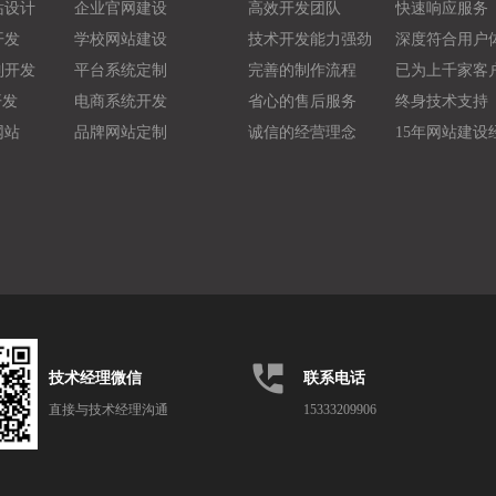
站设计
企业官网建设
高效开发团队
快速响应服务
开发
学校网站建设
技术开发能力强劲
深度符合用户
制开发
平台系统定制
完善的制作流程
已为上千家客
开发
电商系统开发
省心的售后服务
终身技术支持
网站
品牌网站定制
诚信的经营理念
15年网站建设
perm_phone_msg
技术经理微信
联系电话
直接与技术经理沟通
15333209906