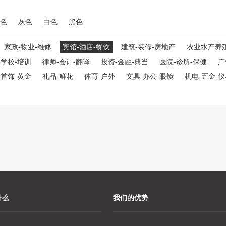
色
灰色
白色
黑色
家政-物业-维修
宾馆-酒店-餐饮
建筑-装修-房地产
农业水产养
-学校-培训
律师-会计-翻译
投资-金融-典当
医院-诊所-保健
广
-首饰-黄金
礼品-鲜花
体育-户外
文具-办公-眼镜
机电-五金-
什么
我们的优势