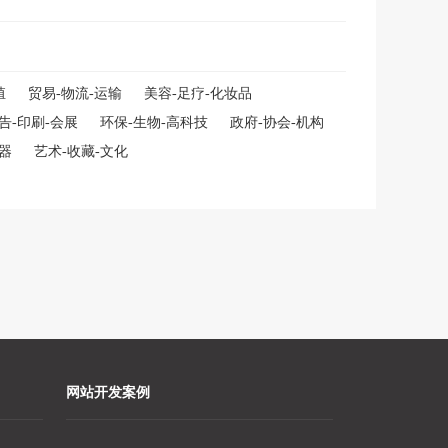
殖
贸易-物流-运输
美容-足疗-化妆品
告-印刷-会展
环保-生物-高科技
政府-协会-机构
仪器
艺术-收藏-文化
网站开发案例