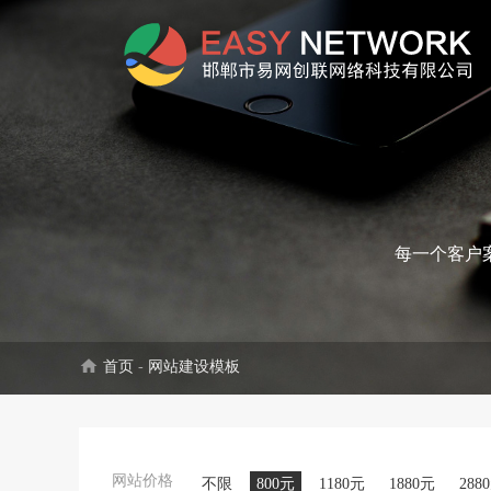
每一个客户
home
首页
-
网站建设模板
网站价格
不限
800元
1180元
1880元
288