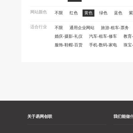
网站颜色
不限
红色
黄色
绿色
蓝色
紫
适合行业
不限
通用企业网站
旅游-租车-票务
婚庆-摄影-礼仪
汽车-租车-修车
教育
服饰-鞋帽-百货
手机-数码-家电
珠宝
关于易网创联
我们能做