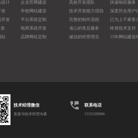
站设计
企业官网建设
高效开发团队
快速响应服务
开发
学校网站建设
技术开发能力强劲
深度符合用户
制开发
平台系统定制
完善的制作流程
已为上千家客
开发
电商系统开发
省心的售后服务
终身技术支持
网站
品牌网站定制
诚信的经营理念
15年网站建设
perm_phone_msg
技术经理微信
联系电话
直接与技术经理沟通
15333209906