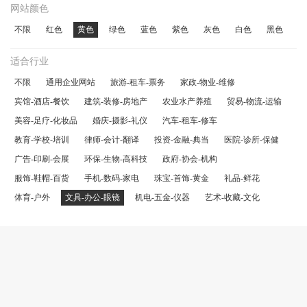
网站颜色
不限
红色
黄色
绿色
蓝色
紫色
灰色
白色
黑色
适合行业
不限
通用企业网站
旅游-租车-票务
家政-物业-维修
宾馆-酒店-餐饮
建筑-装修-房地产
农业水产养殖
贸易-物流-运输
美容-足疗-化妆品
婚庆-摄影-礼仪
汽车-租车-修车
教育-学校-培训
律师-会计-翻译
投资-金融-典当
医院-诊所-保健
广告-印刷-会展
环保-生物-高科技
政府-协会-机构
服饰-鞋帽-百货
手机-数码-家电
珠宝-首饰-黄金
礼品-鲜花
体育-户外
文具-办公-眼镜
机电-五金-仪器
艺术-收藏-文化