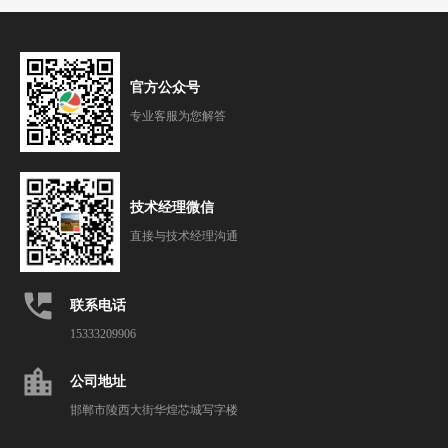
官方公众号
专业客服为您解答
技术经理微信
直接与技术经理沟通
perm_phone_msg
联系电话
15333209906
location_city
公司地址
邯郸市陵西大街华煌芯城写字楼