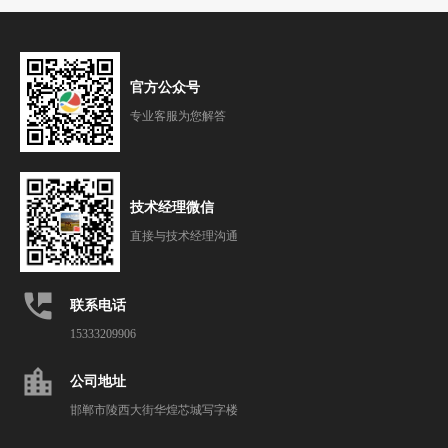
官方公众号
专业客服为您解答
技术经理微信
直接与技术经理沟通
perm_phone_msg
联系电话
15333209906
location_city
公司地址
邯郸市陵西大街华煌芯城写字楼