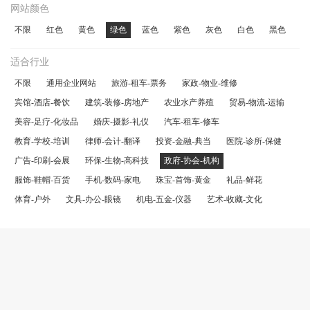
网站颜色
不限
红色
黄色
绿色
蓝色
紫色
灰色
白色
黑色
适合行业
不限
通用企业网站
旅游-租车-票务
家政-物业-维修
宾馆-酒店-餐饮
建筑-装修-房地产
农业水产养殖
贸易-物流-运输
美容-足疗-化妆品
婚庆-摄影-礼仪
汽车-租车-修车
教育-学校-培训
律师-会计-翻译
投资-金融-典当
医院-诊所-保健
广告-印刷-会展
环保-生物-高科技
政府-协会-机构
服饰-鞋帽-百货
手机-数码-家电
珠宝-首饰-黄金
礼品-鲜花
体育-户外
文具-办公-眼镜
机电-五金-仪器
艺术-收藏-文化