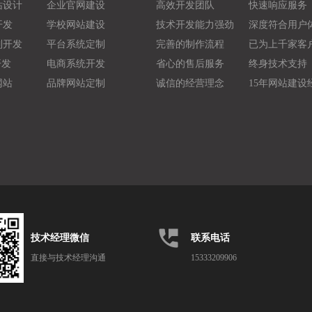
站设计
企业官网建设
高效开发团队
快速响应服务
开发
学校网站建设
技术开发能力强劲
深度符合用户
制开发
平台系统定制
完善的制作流程
已为上千家客
开发
电商系统开发
省心的售后服务
终身技术支持
网站
品牌网站定制
诚信的经营理念
15年网站建设
perm_phone_msg
技术经理微信
联系电话
直接与技术经理沟通
15333209906