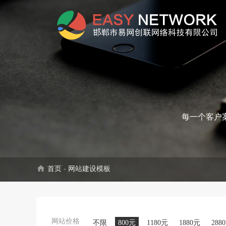
每一个客户
home
首页
-
网站建设模板
网站价格
不限
800元
1180元
1880元
288