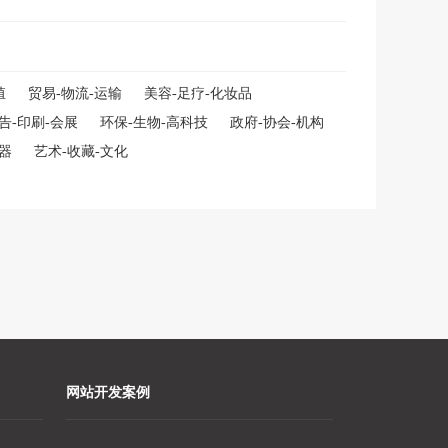
殖
贸易-物流-运输
美容-足疗-化妆品
告-印刷-会展
环保-生物-高科技
政府-协会-机构
仪器
艺术-收藏-文化
网站开发案例