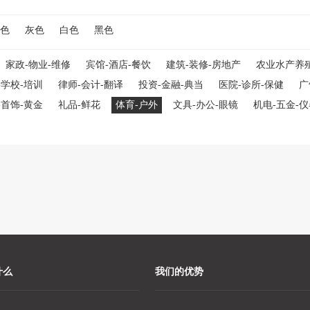
色
灰色
白色
黑色
家政-物业-维修
宾馆-酒店-餐饮
建筑-装修-房地产
农业水产养
-学校-培训
律师-会计-翻译
投资-金融-典当
医院-诊所-保健
广
-首饰-黄金
礼品-鲜花
体育-户外
文具-办公-眼镜
机电-五金-
什么
我们的优势