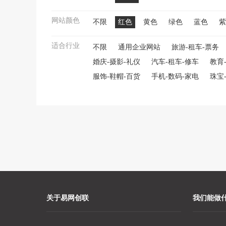
网站颜色
不限
红色
黄色
绿色
蓝色
紫
适合行业
不限
通用企业网站
旅游-租车-票务
婚庆-摄影-礼仪
汽车-租车-修车
教育
服饰-鞋帽-百货
手机-数码-家电
珠宝
关于易网创联
我们能做