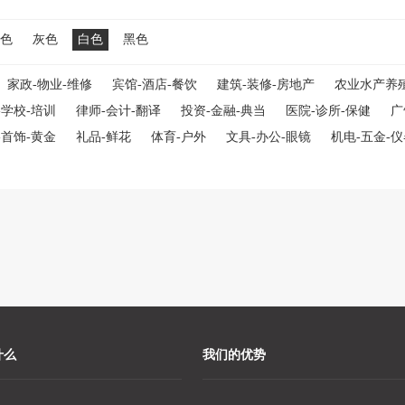
色
灰色
白色
黑色
家政-物业-维修
宾馆-酒店-餐饮
建筑-装修-房地产
农业水产养
-学校-培训
律师-会计-翻译
投资-金融-典当
医院-诊所-保健
广
-首饰-黄金
礼品-鲜花
体育-户外
文具-办公-眼镜
机电-五金-
什么
我们的优势