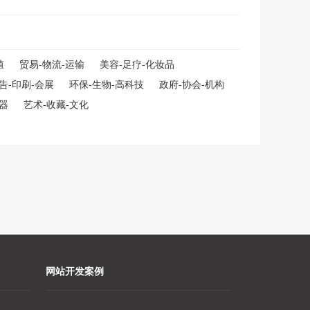
殖
贸易-物流-运输
美容-足疗-化妆品
告-印刷-会展
环保-生物-高科技
政府-协会-机构
仪器
艺术-收藏-文化
网站开发案例