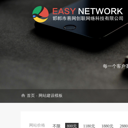
每一个客户
home
首页
-
网站建设模板
网站价格
不限
800元
1180元
1880元
288