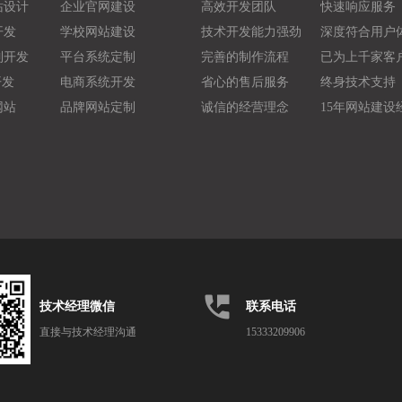
站设计
企业官网建设
高效开发团队
快速响应服务
开发
学校网站建设
技术开发能力强劲
深度符合用户
制开发
平台系统定制
完善的制作流程
已为上千家客
开发
电商系统开发
省心的售后服务
终身技术支持
网站
品牌网站定制
诚信的经营理念
15年网站建设
perm_phone_msg
技术经理微信
联系电话
直接与技术经理沟通
15333209906