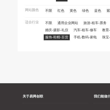
网站颜色
不限
红色
黄色
绿色
蓝色
紫
适合行业
不限
通用企业网站
旅游-租车-票务
婚庆-摄影-礼仪
汽车-租车-修车
教育
服饰-鞋帽-百货
手机-数码-家电
珠宝
关于易网创联
我们能做