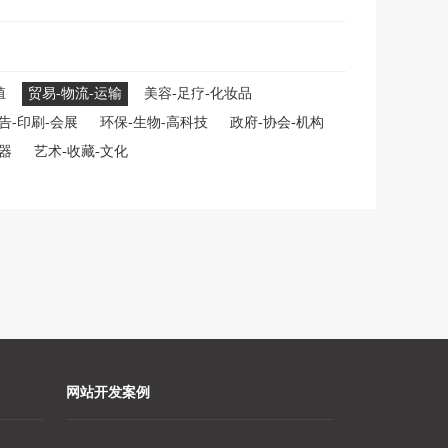
殖
贸易-物流-运输
美容-足疗-化妆品
告-印刷-会展
环保-生物-高科技
政府-协会-机构
仪器
艺术-收藏-文化
网站开发案例