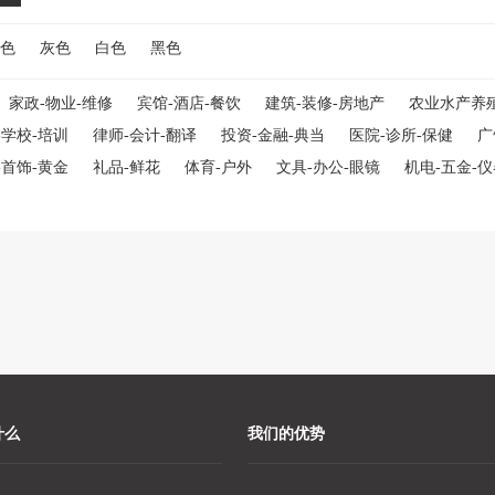
色
灰色
白色
黑色
家政-物业-维修
宾馆-酒店-餐饮
建筑-装修-房地产
农业水产养
-学校-培训
律师-会计-翻译
投资-金融-典当
医院-诊所-保健
广
-首饰-黄金
礼品-鲜花
体育-户外
文具-办公-眼镜
机电-五金-
什么
我们的优势