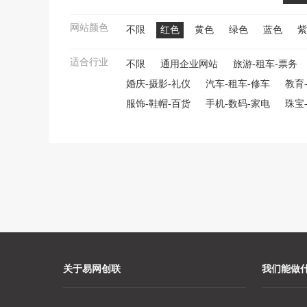
网站颜色
不限
红色
黄色
绿色
蓝色
紫
适合行业
不限
通用企业网站
旅游-租车-票务
婚庆-摄影-礼仪
汽车-租车-修车
教育
服饰-鞋帽-百货
手机-数码-家电
珠宝
关于易网创联
我们能做