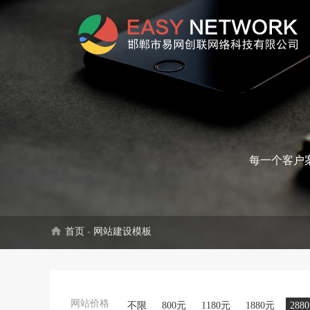
每一个客户
home
首页
-
网站建设模板
网站价格
不限
800元
1180元
1880元
288