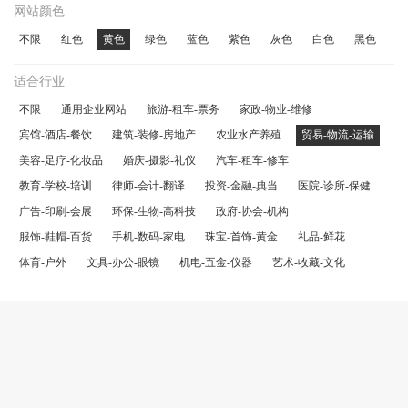
网站颜色
不限
红色
黄色
绿色
蓝色
紫色
灰色
白色
黑色
适合行业
不限
通用企业网站
旅游-租车-票务
家政-物业-维修
宾馆-酒店-餐饮
建筑-装修-房地产
农业水产养殖
贸易-物流-运输
美容-足疗-化妆品
婚庆-摄影-礼仪
汽车-租车-修车
教育-学校-培训
律师-会计-翻译
投资-金融-典当
医院-诊所-保健
广告-印刷-会展
环保-生物-高科技
政府-协会-机构
服饰-鞋帽-百货
手机-数码-家电
珠宝-首饰-黄金
礼品-鲜花
体育-户外
文具-办公-眼镜
机电-五金-仪器
艺术-收藏-文化