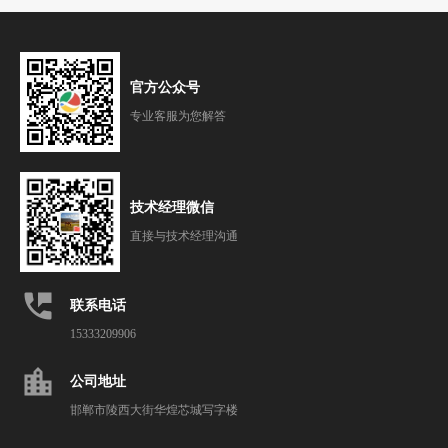
官方公众号
专业客服为您解答
技术经理微信
直接与技术经理沟通
perm_phone_msg
联系电话
15333209906
location_city
公司地址
邯郸市陵西大街华煌芯城写字楼