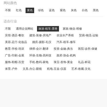
网站颜色
不限
红色
黄色
绿色
蓝色
紫色
灰色
白色
黑色
适合行业
不限
通用企业网站
旅游-租车-票务
家政-物业-维修
宾馆-酒店-餐饮
建筑-装修-房地产
农业水产养殖
贸易-物流-运输
美容-足疗-化妆品
婚庆-摄影-礼仪
汽车-租车-修车
教育-学校-培训
律师-会计-翻译
投资-金融-典当
医院-诊所-保健
广告-印刷-会展
环保-生物-高科技
政府-协会-机构
服饰-鞋帽-百货
手机-数码-家电
珠宝-首饰-黄金
礼品-鲜花
体育-户外
文具-办公-眼镜
机电-五金-仪器
艺术-收藏-文化