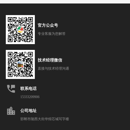
官方公众号
专业客服为您解答
技术经理微信
直接与技术经理沟通
perm_phone_msg
联系电话
15333209906
location_city
公司地址
邯郸市陵西大街华煌芯城写字楼