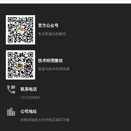
官方公众号
专业客服为您解答
技术经理微信
直接与技术经理沟通
perm_phone_msg
联系电话
15333209906
location_city
公司地址
邯郸市陵西大街华煌芯城写字楼