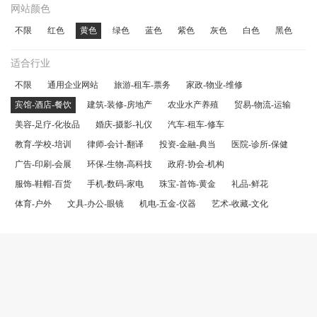
网站颜色
不限
红色
黄色
绿色
蓝色
紫色
灰色
白色
黑色
适合行业
不限
通用企业网站
旅游-租车-票务
家政-物业-维修
宾馆-酒店-餐饮
建筑-装修-房地产
农业水产养殖
贸易-物流-运输
美容-足疗-化妆品
婚庆-摄影-礼仪
汽车-租车-修车
教育-学校-培训
律师-会计-翻译
投资-金融-典当
医院-诊所-保健
广告-印刷-会展
环保-生物-高科技
政府-协会-机构
服饰-鞋帽-百货
手机-数码-家电
珠宝-首饰-黄金
礼品-鲜花
体育-户外
文具-办公-眼镜
机电-五金-仪器
艺术-收藏-文化