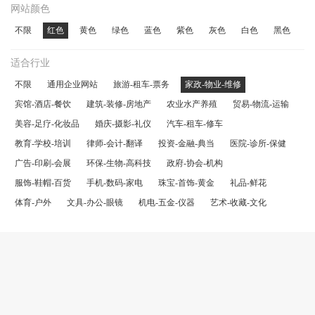
网站颜色
不限
红色
黄色
绿色
蓝色
紫色
灰色
白色
黑色
适合行业
不限
通用企业网站
旅游-租车-票务
家政-物业-维修
宾馆-酒店-餐饮
建筑-装修-房地产
农业水产养殖
贸易-物流-运输
美容-足疗-化妆品
婚庆-摄影-礼仪
汽车-租车-修车
教育-学校-培训
律师-会计-翻译
投资-金融-典当
医院-诊所-保健
广告-印刷-会展
环保-生物-高科技
政府-协会-机构
服饰-鞋帽-百货
手机-数码-家电
珠宝-首饰-黄金
礼品-鲜花
体育-户外
文具-办公-眼镜
机电-五金-仪器
艺术-收藏-文化