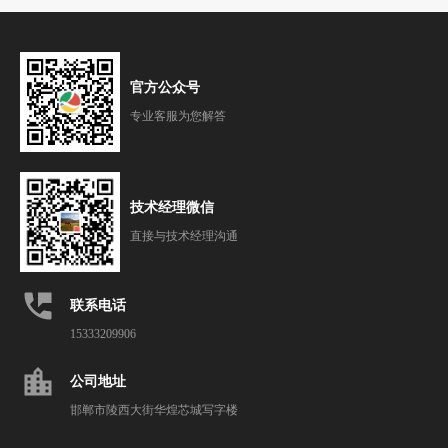
官方公众号
专业客服为您解答
技术经理微信
直接与技术经理沟通
perm_phone_msg
联系电话
15333209906
location_city
公司地址
邯郸市陵西大街华煌芯城写字楼