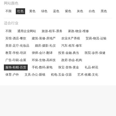
网站颜色
不限
红色
黄色
绿色
蓝色
紫色
灰色
白色
黑色
适合行业
不限
通用企业网站
旅游-租车-票务
家政-物业-维修
宾馆-酒店-餐饮
建筑-装修-房地产
农业水产养殖
贸易-物流-运输
美容-足疗-化妆品
婚庆-摄影-礼仪
汽车-租车-修车
教育-学校-培训
律师-会计-翻译
投资-金融-典当
医院-诊所-保健
广告-印刷-会展
环保-生物-高科技
政府-协会-机构
服饰-鞋帽-百货
手机-数码-家电
珠宝-首饰-黄金
礼品-鲜花
体育-户外
文具-办公-眼镜
机电-五金-仪器
艺术-收藏-文化