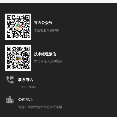
官方公众号
专业客服为您解答
技术经理微信
直接与技术经理沟通
perm_phone_msg
联系电话
15333209906
location_city
公司地址
邯郸市陵西大街华煌芯城写字楼