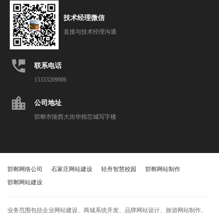
技术经理微信
直接与技术经理沟通
perm_phone_msg
联系电话
15333209906
location_city
公司地址
邯郸市陵西大街华煌芯城写字楼
邯郸网络公司
石家庄网站建设
轻舟智慧校园
邯郸网站制作
邯郸网站建设
业务范围包括企业网站建设、商城系统开发、品牌网站设计、旅游网站制作、