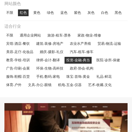
网站颜色
不限
红色
黄色
绿色
蓝色
紫色
灰色
白色
黑色
适合行业
不限
通用企业网站
旅游-租车-票务
家政-物业-维修
宾馆-酒店-餐饮
建筑-装修-房地产
农业水产养殖
贸易-物流-运输
美容-足疗-化妆品
婚庆-摄影-礼仪
汽车-租车-修车
教育-学校-培训
律师-会计-翻译
投资-金融-典当
医院-诊所-保健
广告-印刷-会展
环保-生物-高科技
政府-协会-机构
服饰-鞋帽-百货
手机-数码-家电
珠宝-首饰-黄金
礼品-鲜花
体育-户外
文具-办公-眼镜
机电-五金-仪器
艺术-收藏-文化