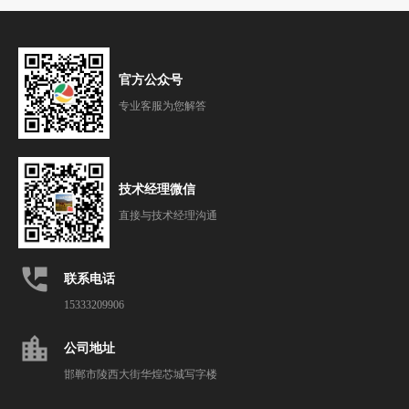
官方公众号
专业客服为您解答
技术经理微信
直接与技术经理沟通
perm_phone_msg
联系电话
15333209906
location_city
公司地址
邯郸市陵西大街华煌芯城写字楼