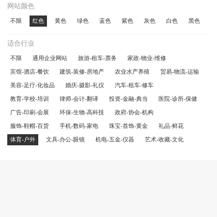
网站颜色
不限
红色
黄色
绿色
蓝色
紫色
灰色
白色
黑色
适合行业
不限
通用企业网站
旅游-租车-票务
家政-物业-维修
宾馆-酒店-餐饮
建筑-装修-房地产
农业水产养殖
贸易-物流-运输
美容-足疗-化妆品
婚庆-摄影-礼仪
汽车-租车-修车
教育-学校-培训
律师-会计-翻译
投资-金融-典当
医院-诊所-保健
广告-印刷-会展
环保-生物-高科技
政府-协会-机构
服饰-鞋帽-百货
手机-数码-家电
珠宝-首饰-黄金
礼品-鲜花
体育-户外
文具-办公-眼镜
机电-五金-仪器
艺术-收藏-文化