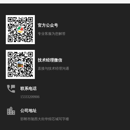
官方公众号
专业客服为您解答
技术经理微信
直接与技术经理沟通
perm_phone_msg
联系电话
15333209906
location_city
公司地址
邯郸市陵西大街华煌芯城写字楼