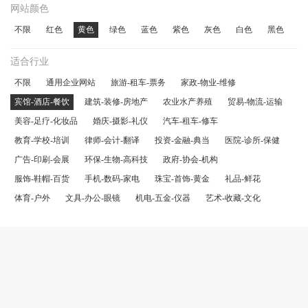
网站颜色
不限
红色
黄色
绿色
蓝色
紫色
灰色
白色
黑色
适合行业
不限
通用企业网站
旅游-租车-票务
家政-物业-维修
宾馆-酒店-餐饮
建筑-装修-房地产
农业水产养殖
贸易-物流-运输
美容-足疗-化妆品
婚庆-摄影-礼仪
汽车-租车-修车
教育-学校-培训
律师-会计-翻译
投资-金融-典当
医院-诊所-保健
广告-印刷-会展
环保-生物-高科技
政府-协会-机构
服饰-鞋帽-百货
手机-数码-家电
珠宝-首饰-黄金
礼品-鲜花
体育-户外
文具-办公-眼镜
机电-五金-仪器
艺术-收藏-文化