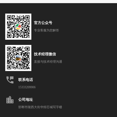
官方公众号
专业客服为您解答
技术经理微信
直接与技术经理沟通
perm_phone_msg
联系电话
15333209906
location_city
公司地址
邯郸市陵西大街华煌芯城写字楼