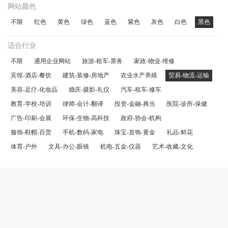
网站颜色
不限
红色
黄色
绿色
蓝色
紫色
灰色
白色
黑色
适合行业
不限
通用企业网站
旅游-租车-票务
家政-物业-维修
宾馆-酒店-餐饮
建筑-装修-房地产
农业水产养殖
贸易-物流-运输
美容-足疗-化妆品
婚庆-摄影-礼仪
汽车-租车-修车
教育-学校-培训
律师-会计-翻译
投资-金融-典当
医院-诊所-保健
广告-印刷-会展
环保-生物-高科技
政府-协会-机构
服饰-鞋帽-百货
手机-数码-家电
珠宝-首饰-黄金
礼品-鲜花
体育-户外
文具-办公-眼镜
机电-五金-仪器
艺术-收藏-文化