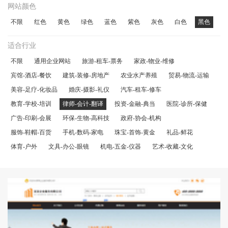
网站颜色
不限
红色
黄色
绿色
蓝色
紫色
灰色
白色
黑色
适合行业
不限
通用企业网站
旅游-租车-票务
家政-物业-维修
宾馆-酒店-餐饮
建筑-装修-房地产
农业水产养殖
贸易-物流-运输
美容-足疗-化妆品
婚庆-摄影-礼仪
汽车-租车-修车
教育-学校-培训
律师-会计-翻译
投资-金融-典当
医院-诊所-保健
广告-印刷-会展
环保-生物-高科技
政府-协会-机构
服饰-鞋帽-百货
手机-数码-家电
珠宝-首饰-黄金
礼品-鲜花
体育-户外
文具-办公-眼镜
机电-五金-仪器
艺术-收藏-文化