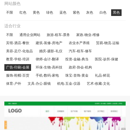
网站颜色
不限
红色
黄色
绿色
蓝色
紫色
灰色
白色
黑色
适合行业
不限
通用企业网站
旅游-租车-票务
家政-物业-维修
宾馆-酒店-餐饮
建筑-装修-房地产
农业水产养殖
贸易-物流-运输
美容-足疗-化妆品
婚庆-摄影-礼仪
汽车-租车-修车
教育-学校-培训
律师-会计-翻译
投资-金融-典当
医院-诊所-保健
广告-印刷-会展
环保-生物-高科技
政府-协会-机构
服饰-鞋帽-百货
手机-数码-家电
珠宝-首饰-黄金
礼品-鲜花
体育-户外
文具-办公-眼镜
机电-五金-仪器
艺术-收藏-文化