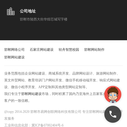
location_city
公司地址
邯郸市陵西大街华煌芯城写字楼
邯郸网络公司
石家庄网站建设
轻舟智慧校园
邯郸网站制作
邯郸网站建设
业务范围包括企业网站建设、商城系统开发、品牌网站设计、旅游网站制作、
英文外贸网站、教育培训门户网站开发、微信手机移动端开发、响应式网站建
设、微信小程序开发、APP定制和其他类型网站定制等。
我们专注于
邯郸网站建设
市场，同时积累了国内乃至海外上百家客户，获得了
客户的一致信赖。
@copy 2014-2020 邯郸市易网创联网络科技有限公司 专注邯郸网站建设及APP开
发服务
工业和信息化部：
冀ICP备07002404号-6