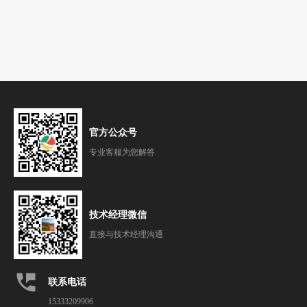
官方公众号
专业客服为您解答
技术经理微信
直接与技术经理沟通
perm_phone_msg
联系电话
15333209906