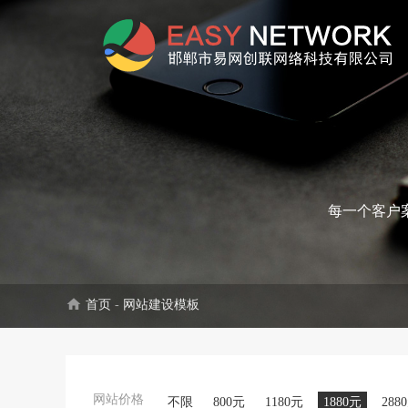
每一个客户
home
首页
-
网站建设模板
网站价格
不限
800元
1180元
1880元
288