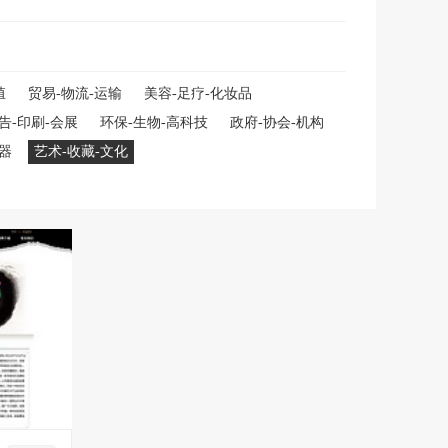
殖
贸易-物流-运输
美容-足疗-化妆品
告-印刷-会展
环保-生物-高科技
政府-协会-机构
仪器
艺术-收藏-文化