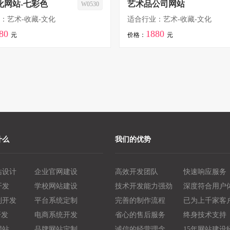
化网站-七彩色
艺术品公司网站
W0530
：艺术-收藏-文化
适合行业：艺术-收藏-文化
80
1880
元
价格：
元
什么
我们的优势
站设计
企业官网建设
高效开发团队
快速响应服务
开发
学校网站建设
技术开发能力强劲
深度符合用户
制开发
平台系统定制
完善的制作流程
已为上千家客
开发
电商系统开发
省心的售后服务
终身技术支持
网站
品牌网站定制
诚信的经营理念
15年网站建设