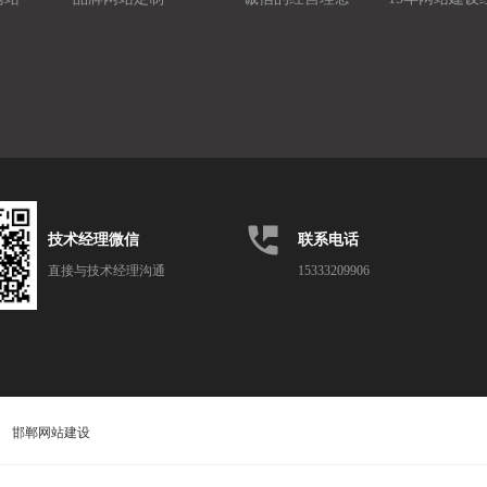
perm_phone_msg
技术经理微信
联系电话
直接与技术经理沟通
15333209906
邯郸网站建设