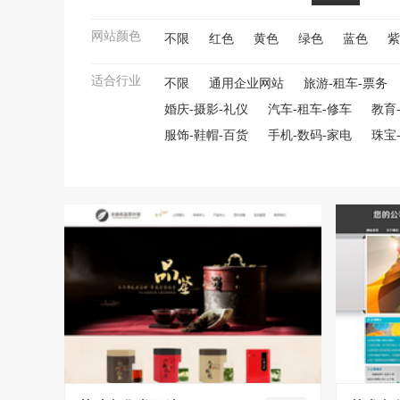
网站颜色
不限
红色
黄色
绿色
蓝色
紫
适合行业
不限
通用企业网站
旅游-租车-票务
婚庆-摄影-礼仪
汽车-租车-修车
教育
服饰-鞋帽-百货
手机-数码-家电
珠宝