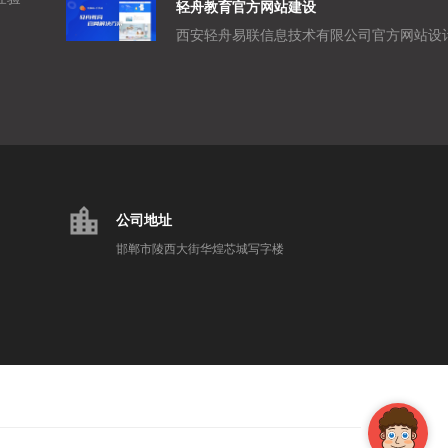
轻舟教育官方网站建设
location_city
公司地址
邯郸市陵西大街华煌芯城写字楼