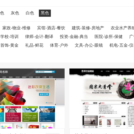
色
灰色
白色
黑色
家政-物业-维修
宾馆-酒店-餐饮
建筑-装修-房地产
农业水产养
-学校-培训
律师-会计-翻译
投资-金融-典当
医院-诊所-保健
广
-首饰-黄金
礼品-鲜花
体育-户外
文具-办公-眼镜
机电-五金-