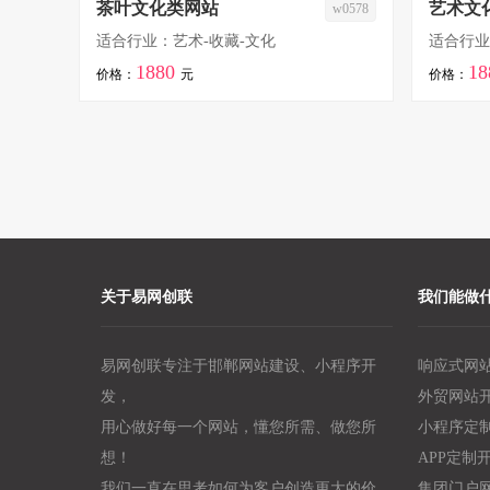
茶叶文化类网站
艺术文
w0578
适合行业：艺术-收藏-文化
适合行业
1880
18
价格：
元
价格：
关于易网创联
我们能做
易网创联专注于邯郸网站建设、小程序开
响应式网
发，
外贸网站
用心做好每一个网站，懂您所需、做您所
小程序定
想！
APP定制
我们一直在思考如何为客户创造更大的价
集团门户