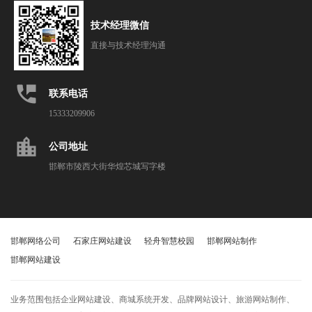
技术经理微信
直接与技术经理沟通
perm_phone_msg
联系电话
15333209906
location_city
公司地址
邯郸市陵西大街华煌芯城写字楼
邯郸网络公司
石家庄网站建设
轻舟智慧校园
邯郸网站制作
邯郸网站建设
业务范围包括企业网站建设、商城系统开发、品牌网站设计、旅游网站制作、