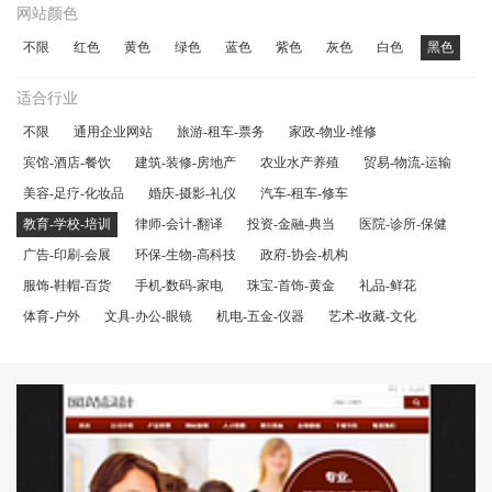
网站颜色
不限
红色
黄色
绿色
蓝色
紫色
灰色
白色
黑色
适合行业
不限
通用企业网站
旅游-租车-票务
家政-物业-维修
宾馆-酒店-餐饮
建筑-装修-房地产
农业水产养殖
贸易-物流-运输
美容-足疗-化妆品
婚庆-摄影-礼仪
汽车-租车-修车
教育-学校-培训
律师-会计-翻译
投资-金融-典当
医院-诊所-保健
广告-印刷-会展
环保-生物-高科技
政府-协会-机构
服饰-鞋帽-百货
手机-数码-家电
珠宝-首饰-黄金
礼品-鲜花
体育-户外
文具-办公-眼镜
机电-五金-仪器
艺术-收藏-文化