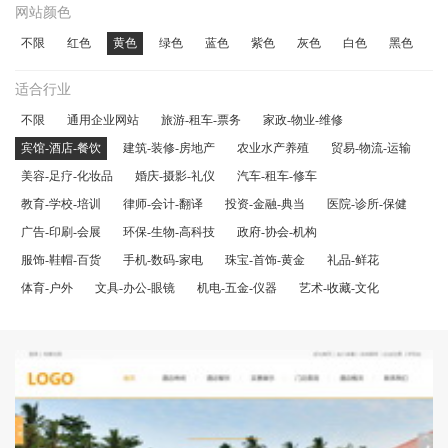
网站颜色
不限
红色
黄色
绿色
蓝色
紫色
灰色
白色
黑色
适合行业
不限
通用企业网站
旅游-租车-票务
家政-物业-维修
宾馆-酒店-餐饮
建筑-装修-房地产
农业水产养殖
贸易-物流-运输
美容-足疗-化妆品
婚庆-摄影-礼仪
汽车-租车-修车
教育-学校-培训
律师-会计-翻译
投资-金融-典当
医院-诊所-保健
广告-印刷-会展
环保-生物-高科技
政府-协会-机构
服饰-鞋帽-百货
手机-数码-家电
珠宝-首饰-黄金
礼品-鲜花
体育-户外
文具-办公-眼镜
机电-五金-仪器
艺术-收藏-文化