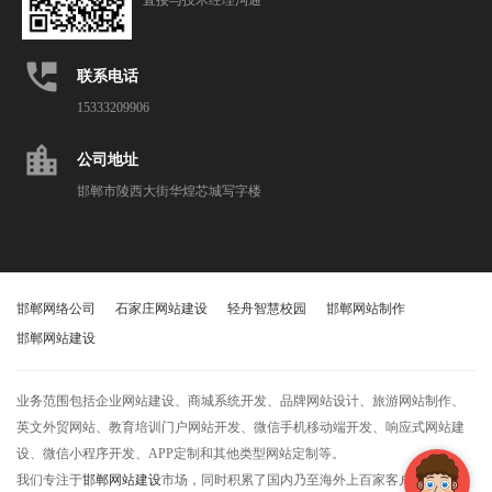
直接与技术经理沟通
perm_phone_msg
联系电话
15333209906
location_city
公司地址
邯郸市陵西大街华煌芯城写字楼
邯郸网络公司
石家庄网站建设
轻舟智慧校园
邯郸网站制作
邯郸网站建设
业务范围包括企业网站建设、商城系统开发、品牌网站设计、旅游网站制作、
英文外贸网站、教育培训门户网站开发、微信手机移动端开发、响应式网站建
设、微信小程序开发、APP定制和其他类型网站定制等。
我们专注于
邯郸网站建设
市场，同时积累了国内乃至海外上百家客户，获得了