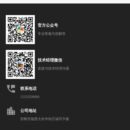
官方公众号
专业客服为您解答
技术经理微信
直接与技术经理沟通
perm_phone_msg
联系电话
15333209906
location_city
公司地址
邯郸市陵西大街华煌芯城写字楼