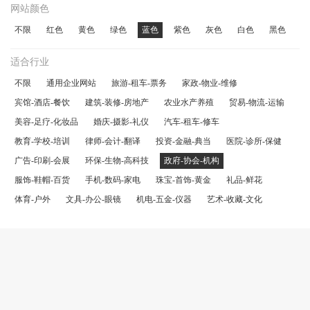
网站颜色
不限
红色
黄色
绿色
蓝色
紫色
灰色
白色
黑色
适合行业
不限
通用企业网站
旅游-租车-票务
家政-物业-维修
宾馆-酒店-餐饮
建筑-装修-房地产
农业水产养殖
贸易-物流-运输
美容-足疗-化妆品
婚庆-摄影-礼仪
汽车-租车-修车
教育-学校-培训
律师-会计-翻译
投资-金融-典当
医院-诊所-保健
广告-印刷-会展
环保-生物-高科技
政府-协会-机构
服饰-鞋帽-百货
手机-数码-家电
珠宝-首饰-黄金
礼品-鲜花
体育-户外
文具-办公-眼镜
机电-五金-仪器
艺术-收藏-文化