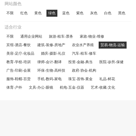
网站颜色
不限
红色
黄色
绿色
蓝色
紫色
灰色
白色
黑色
适合行业
不限
通用企业网站
旅游-租车-票务
家政-物业-维修
宾馆-酒店-餐饮
建筑-装修-房地产
农业水产养殖
贸易-物流-运输
美容-足疗-化妆品
婚庆-摄影-礼仪
汽车-租车-修车
教育-学校-培训
律师-会计-翻译
投资-金融-典当
医院-诊所-保健
广告-印刷-会展
环保-生物-高科技
政府-协会-机构
服饰-鞋帽-百货
手机-数码-家电
珠宝-首饰-黄金
礼品-鲜花
体育-户外
文具-办公-眼镜
机电-五金-仪器
艺术-收藏-文化