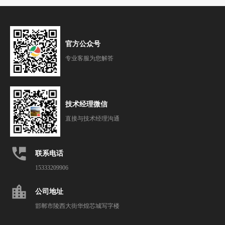
官方公众号
专业客服为您解答
技术经理微信
直接与技术经理沟通
perm_phone_msg
联系电话
15333209906
location_city
公司地址
邯郸市陵西大街华煌芯城写字楼