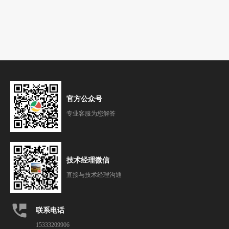
官方公众号
专业客服为您解答
技术经理微信
直接与技术经理沟通
perm_phone_msg
联系电话
15333209906