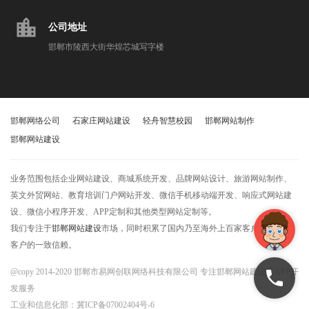
location_city
公司地址
邯郸市陵西大街华煌芯城写字楼
邯郸网络公司
石家庄网站建设
轻舟智慧校园
邯郸网站制作
邯郸网站建设
业务范围包括企业网站建设、商城系统开发、品牌网站设计、旅游网站制作、
英文外贸网站、教育培训门户网站开发、微信手机移动端开发、响应式网站建
设、微信小程序开发、APP定制和其他类型网站定制等。
我们专注于
邯郸网站建设
市场，同时积累了国内乃至海外上百家客户，获得了
客户的一致信赖。
@copy 2014-2020 邯郸市易网创联网络科技有限公司 专注邯郸网站建设及APP开
发服务
工业和信息化部：
冀ICP备07002404号-6