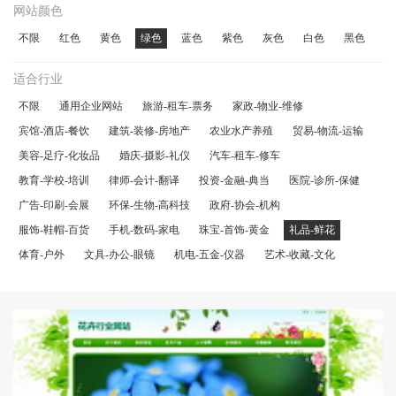
网站颜色
不限
红色
黄色
绿色
蓝色
紫色
灰色
白色
黑色
适合行业
不限
通用企业网站
旅游-租车-票务
家政-物业-维修
宾馆-酒店-餐饮
建筑-装修-房地产
农业水产养殖
贸易-物流-运输
美容-足疗-化妆品
婚庆-摄影-礼仪
汽车-租车-修车
教育-学校-培训
律师-会计-翻译
投资-金融-典当
医院-诊所-保健
广告-印刷-会展
环保-生物-高科技
政府-协会-机构
服饰-鞋帽-百货
手机-数码-家电
珠宝-首饰-黄金
礼品-鲜花
体育-户外
文具-办公-眼镜
机电-五金-仪器
艺术-收藏-文化