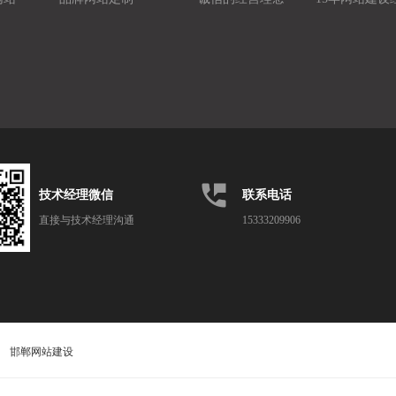
perm_phone_msg
技术经理微信
联系电话
直接与技术经理沟通
15333209906
邯郸网站建设