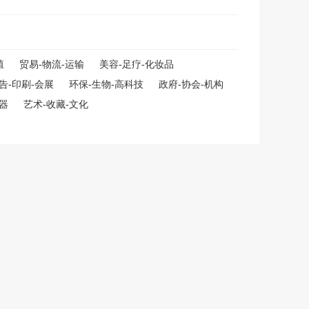
殖
贸易-物流-运输
美容-足疗-化妆品
告-印刷-会展
环保-生物-高科技
政府-协会-机构
仪器
艺术-收藏-文化