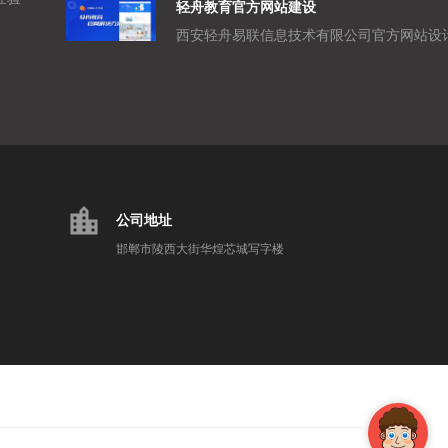
轻舟教育官方网站建设
location_city
公司地址
邯郸市陵西大街华煌芯城写字楼