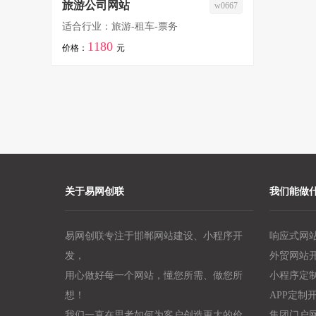
旅游公司网站
w0667
适合行业：旅游-租车-票务
1180
价格：
元
关于易网创联
我们能做
易网创联专注于邯郸网站建设、小程序开
响应式网
发，
外贸网站
用心做好每一个网站，懂您所需、做您所
小程序定
想！
APP定制
我们一直在思考如何为客户创造更大的价
集团门户