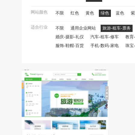
网站颜色
不限
红色
黄色
绿色
蓝色
紫
适合行业
不限
通用企业网站
旅游-租车-票务
婚庆-摄影-礼仪
汽车-租车-修车
教育
服饰-鞋帽-百货
手机-数码-家电
珠宝