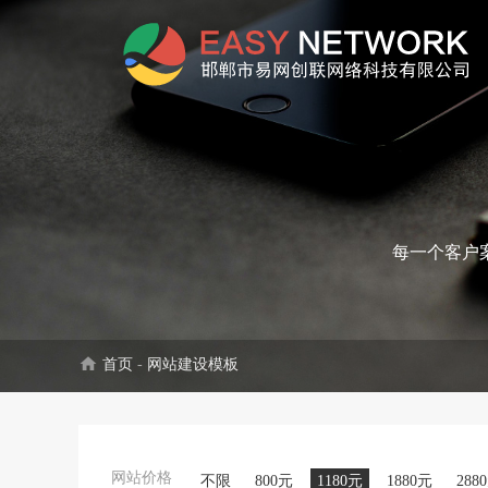
每一个客户
home
首页
-
网站建设模板
网站价格
不限
800元
1180元
1880元
288