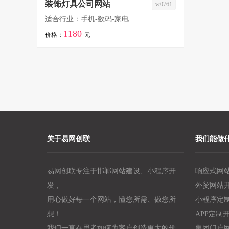
装饰灯具公司网站
w0761
适合行业：手机-数码-家电
1180
价格：
元
关于易网创联
我们能做
易网创联专注于邯郸网站建设、小程序开
响应式网
发，
外贸网站
用心做好每一个网站，懂您所需、做您所
小程序定
想！
APP定制
我们一直在思考如何为客户创造更大的价
集团门户