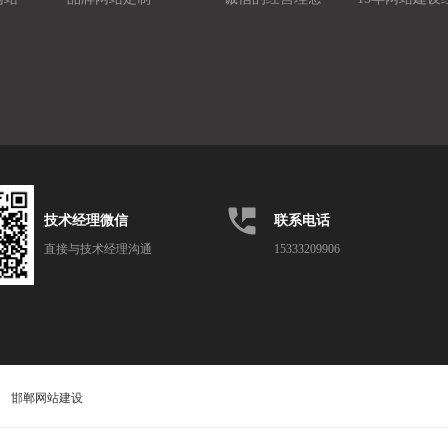
perm_phone_msg
技术经理微信
联系电话
直接与技术经理沟通
15333209906
邯郸网站建设