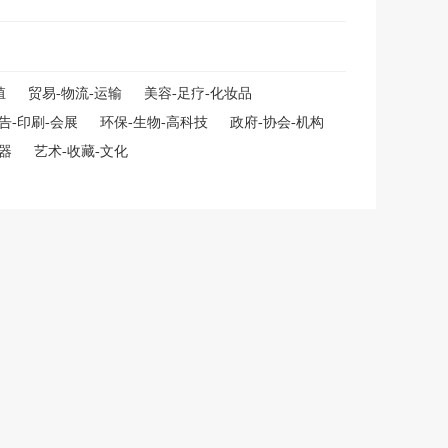
殖
贸易-物流-运输
美容-足疗-化妆品
告-印刷-会展
环保-生物-高科技
政府-协会-机构
仪器
艺术-收藏-文化