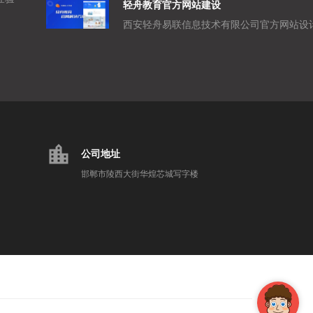
轻舟教育官方网站建设
location_city
公司地址
邯郸市陵西大街华煌芯城写字楼