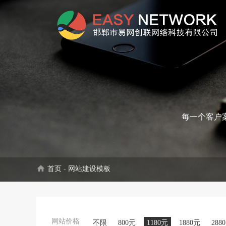
每一个客户
home
首页
-
网站建设模板
网站价格
不限
800元
1180元
1880元
288