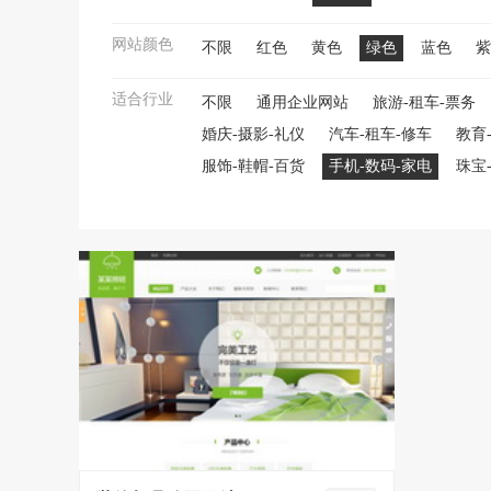
网站颜色
不限
红色
黄色
绿色
蓝色
紫
适合行业
不限
通用企业网站
旅游-租车-票务
婚庆-摄影-礼仪
汽车-租车-修车
教育
服饰-鞋帽-百货
手机-数码-家电
珠宝