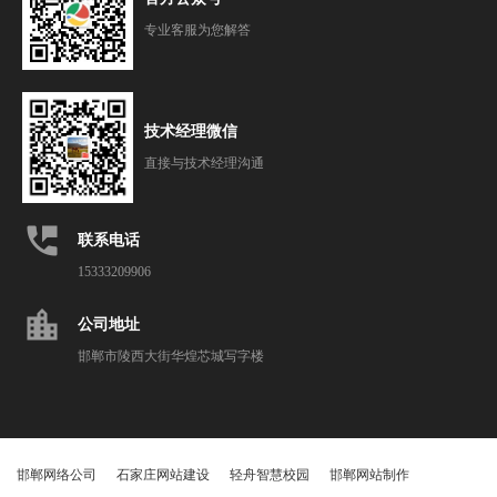
专业客服为您解答
技术经理微信
直接与技术经理沟通
perm_phone_msg
联系电话
15333209906
location_city
公司地址
邯郸市陵西大街华煌芯城写字楼
邯郸网络公司
石家庄网站建设
轻舟智慧校园
邯郸网站制作