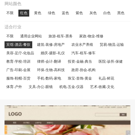
网站颜色
不限
红色
黄色
绿色
蓝色
紫色
灰色
白色
黑色
适合行业
不限
通用企业网站
旅游-租车-票务
家政-物业-维修
宾馆-酒店-餐饮
建筑-装修-房地产
农业水产养殖
贸易-物流-运输
美容-足疗-化妆品
婚庆-摄影-礼仪
汽车-租车-修车
教育-学校-培训
律师-会计-翻译
投资-金融-典当
医院-诊所-保健
广告-印刷-会展
环保-生物-高科技
政府-协会-机构
服饰-鞋帽-百货
手机-数码-家电
珠宝-首饰-黄金
礼品-鲜花
体育-户外
文具-办公-眼镜
机电-五金-仪器
艺术-收藏-文化