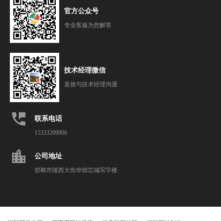
官方公众号
专业客服为您解答
技术经理微信
直接与技术经理沟通
perm_phone_msg
联系电话
15333209906
location_city
公司地址
邯郸市陵西大街华煌芯城写字楼