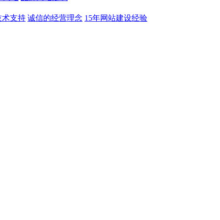
技术支持
诚信的经营理念
15年网站建设经验