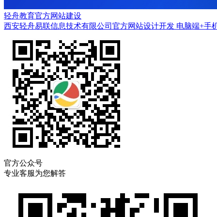
轻舟教育官方网站建设
西安轻舟易联信息技术有限公司官方网站设计开发 电脑端+手
官方公众号
专业客服为您解答