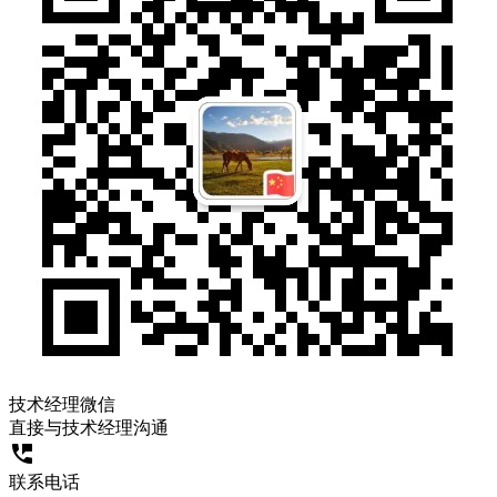
技术经理微信
直接与技术经理沟通
perm_phone_msg
联系电话