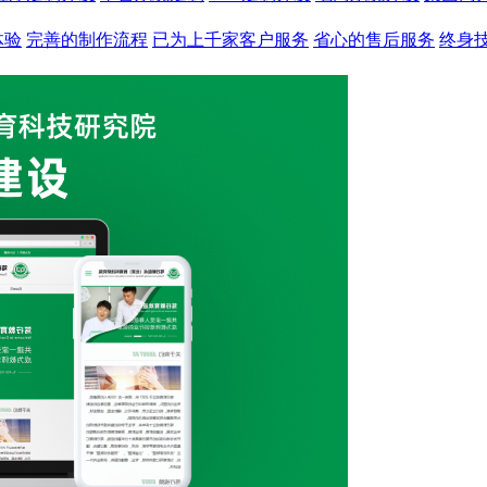
体验
完善的制作流程
已为上千家客户服务
省心的售后服务
终身