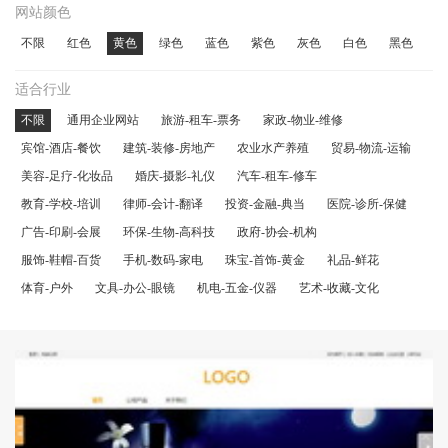
网站颜色
不限
红色
黄色
绿色
蓝色
紫色
灰色
白色
黑色
适合行业
不限
通用企业网站
旅游-租车-票务
家政-物业-维修
宾馆-酒店-餐饮
建筑-装修-房地产
农业水产养殖
贸易-物流-运输
美容-足疗-化妆品
婚庆-摄影-礼仪
汽车-租车-修车
教育-学校-培训
律师-会计-翻译
投资-金融-典当
医院-诊所-保健
广告-印刷-会展
环保-生物-高科技
政府-协会-机构
服饰-鞋帽-百货
手机-数码-家电
珠宝-首饰-黄金
礼品-鲜花
体育-户外
文具-办公-眼镜
机电-五金-仪器
艺术-收藏-文化