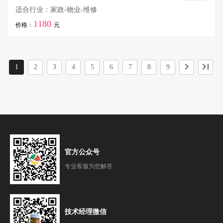
适合行业：家政-物业-维修
1180
价格：
元
chevron_right
last_page
1
2
3
4
5
6
7
8
9
官方公众号
专业客服为您解答
技术经理微信