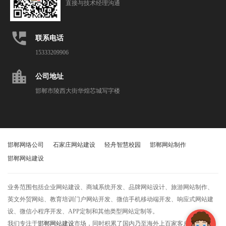
直接与技术经理沟通
perm_phone_msg
联系电话
15333209906
location_city
公司地址
邯郸市陵西大街华煌芯城写字楼
邯郸网络公司
石家庄网站建设
轻舟智慧校园
邯郸网站制作
邯郸网站建设
业务范围包括企业网站建设、商城系统开发、品牌网站设计、旅游网站制作、
英文外贸网站、教育培训门户网站开发、微信手机移动端开发、响应式网站建
设、微信小程序开发、APP定制和其他类型网站定制等。
我们专注于
邯郸网站建设
市场，同时积累了国内乃至海外上百家客户，获得了