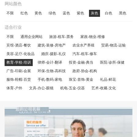
网站颜色
不限
红色
黄色
绿色
蓝色
紫色
灰色
白色
黑色
适合行业
不限
通用企业网站
旅游-租车-票务
家政-物业-维修
宾馆-酒店-餐饮
建筑-装修-房地产
农业水产养殖
贸易-物流-运输
美容-足疗-化妆品
婚庆-摄影-礼仪
汽车-租车-修车
教育-学校-培训
律师-会计-翻译
投资-金融-典当
医院-诊所-保健
广告-印刷-会展
环保-生物-高科技
政府-协会-机构
服饰-鞋帽-百货
手机-数码-家电
珠宝-首饰-黄金
礼品-鲜花
体育-户外
文具-办公-眼镜
机电-五金-仪器
艺术-收藏-文化