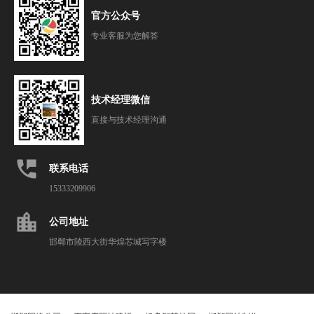
官方公众号
专业客服为您解答
技术经理微信
直接与技术经理沟通
perm_phone_msg
联系电话
15333209906
location_city
公司地址
邯郸市陵西大街华煌芯城写字楼