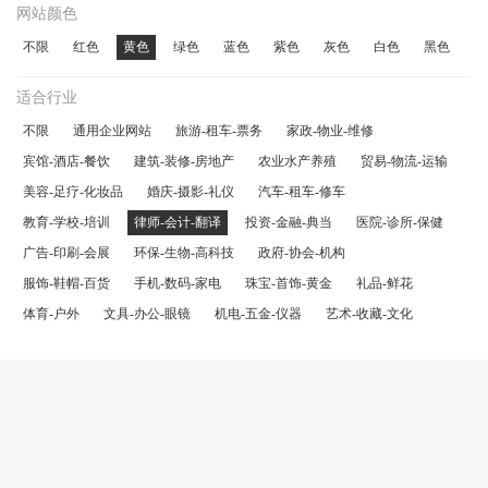
网站颜色
不限
红色
黄色
绿色
蓝色
紫色
灰色
白色
黑色
适合行业
不限
通用企业网站
旅游-租车-票务
家政-物业-维修
宾馆-酒店-餐饮
建筑-装修-房地产
农业水产养殖
贸易-物流-运输
美容-足疗-化妆品
婚庆-摄影-礼仪
汽车-租车-修车
教育-学校-培训
律师-会计-翻译
投资-金融-典当
医院-诊所-保健
广告-印刷-会展
环保-生物-高科技
政府-协会-机构
服饰-鞋帽-百货
手机-数码-家电
珠宝-首饰-黄金
礼品-鲜花
体育-户外
文具-办公-眼镜
机电-五金-仪器
艺术-收藏-文化