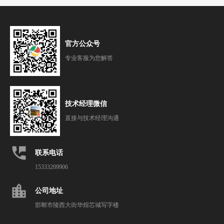
官方公众号
专业客服为您解答
技术经理微信
直接与技术经理沟通
perm_phone_msg
联系电话
15333209906
location_city
公司地址
邯郸市陵西大街华煌芯城写字楼