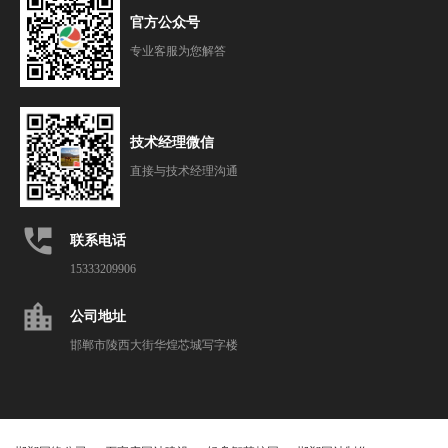
官方公众号
专业客服为您解答
技术经理微信
直接与技术经理沟通
perm_phone_msg
联系电话
15333209906
location_city
公司地址
邯郸市陵西大街华煌芯城写字楼