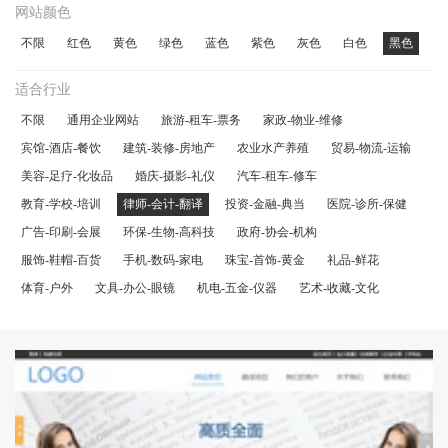
网站颜色
不限
红色
黄色
绿色
蓝色
紫色
灰色
白色
黑色
适合行业
不限
通用企业网站
旅游-租车-票务
家政-物业-维修
宾馆-酒店-餐饮
建筑-装修-房地产
农业水产养殖
贸易-物流-运输
美容-足疗-化妆品
婚庆-摄影-礼仪
汽车-租车-修车
教育-学校-培训
律师-会计-翻译
投资-金融-典当
医院-诊所-保健
广告-印刷-会展
环保-生物-高科技
政府-协会-机构
服饰-鞋帽-百货
手机-数码-家电
珠宝-首饰-黄金
礼品-鲜花
体育-户外
文具-办公-眼镜
机电-五金-仪器
艺术-收藏-文化