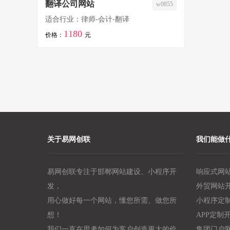
翻译公司网站
w0855
适合行业：律师-会计-翻译
1180
价格：
元
关于易网创联
我们能做
易网创联专注于邯郸网站建设、小程序开
响应式网
发，
外贸网站
用心做好每一个网站，懂您所需、做您所
小程序定
想！
APP定制
我们一直在思考如何为客户创造更大的价
集团门户