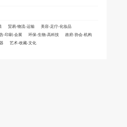
殖
贸易-物流-运输
美容-足疗-化妆品
告-印刷-会展
环保-生物-高科技
政府-协会-机构
仪器
艺术-收藏-文化