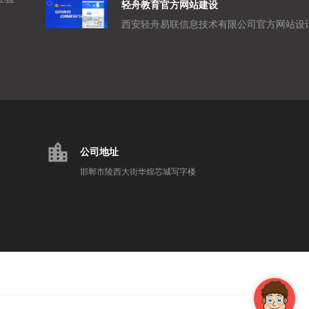
轻舟教育官方网站建设
location_city
公司地址
邯郸市陵西大街华煌芯城写字楼