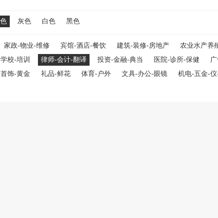
色
灰色
白色
黑色
家政-物业-维修
宾馆-酒店-餐饮
建筑-装修-房地产
农业水产养
-学校-培训
律师-会计-翻译
投资-金融-典当
医院-诊所-保健
广
-首饰-黄金
礼品-鲜花
体育-户外
文具-办公-眼镜
机电-五金-