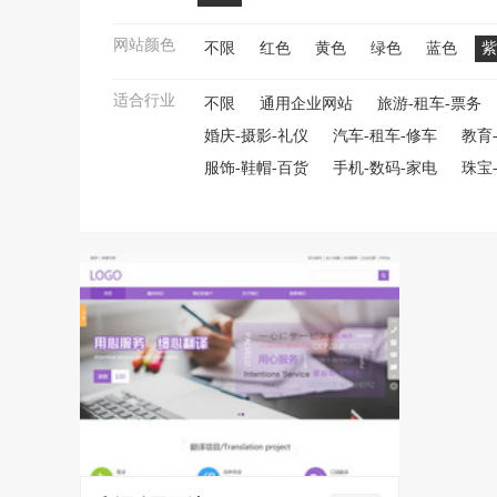
网站颜色
不限
红色
黄色
绿色
蓝色
紫
适合行业
不限
通用企业网站
旅游-租车-票务
婚庆-摄影-礼仪
汽车-租车-修车
教育
服饰-鞋帽-百货
手机-数码-家电
珠宝