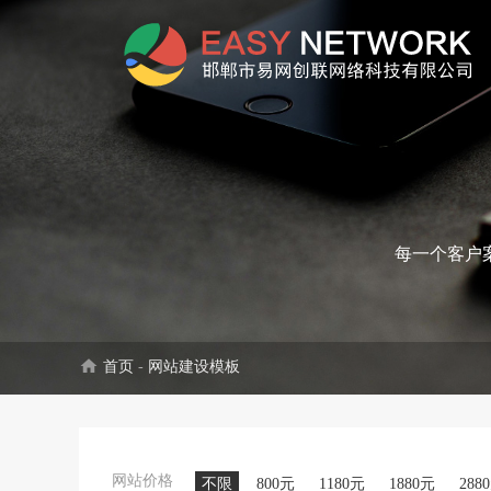
每一个客户
home
首页
-
网站建设模板
网站价格
不限
800元
1180元
1880元
288