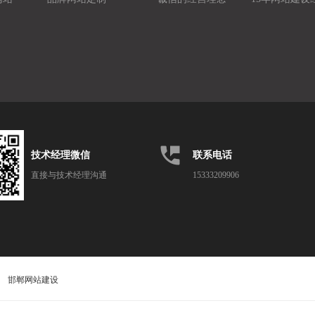
perm_phone_msg
技术经理微信
联系电话
直接与技术经理沟通
15333209906
邯郸网站建设