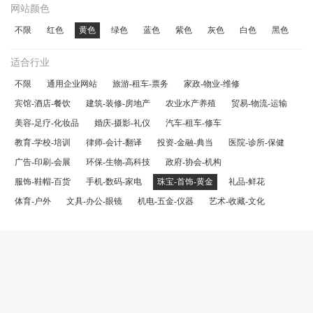
网站颜色
不限
红色
黄色
绿色
蓝色
紫色
灰色
白色
黑色
适合行业
不限
通用企业网站
旅游-租车-票务
家政-物业-维修
宾馆-酒店-餐饮
建筑-装修-房地产
农业水产养殖
贸易-物流-运输
美容-足疗-化妆品
婚庆-摄影-礼仪
汽车-租车-修车
教育-学校-培训
律师-会计-翻译
投资-金融-典当
医院-诊所-保健
广告-印刷-会展
环保-生物-高科技
政府-协会-机构
服饰-鞋帽-百货
手机-数码-家电
珠宝-首饰-黄金
礼品-鲜花
体育-户外
文具-办公-眼镜
机电-五金-仪器
艺术-收藏-文化