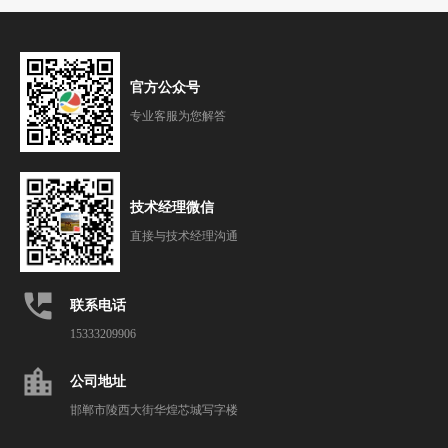
官方公众号
专业客服为您解答
技术经理微信
直接与技术经理沟通
perm_phone_msg
联系电话
15333209906
location_city
公司地址
邯郸市陵西大街华煌芯城写字楼