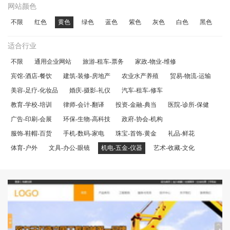
网站颜色
不限
红色
黄色
绿色
蓝色
紫色
灰色
白色
黑色
适合行业
不限
通用企业网站
旅游-租车-票务
家政-物业-维修
宾馆-酒店-餐饮
建筑-装修-房地产
农业水产养殖
贸易-物流-运输
美容-足疗-化妆品
婚庆-摄影-礼仪
汽车-租车-修车
教育-学校-培训
律师-会计-翻译
投资-金融-典当
医院-诊所-保健
广告-印刷-会展
环保-生物-高科技
政府-协会-机构
服饰-鞋帽-百货
手机-数码-家电
珠宝-首饰-黄金
礼品-鲜花
体育-户外
文具-办公-眼镜
机电-五金-仪器
艺术-收藏-文化