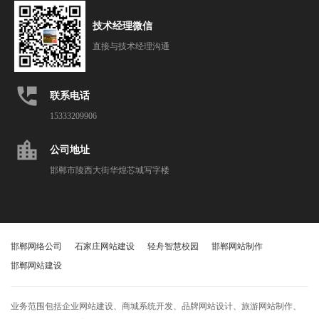
技术经理微信
直接与技术经理沟通
perm_phone_msg
联系电话
15333209906
location_city
公司地址
邯郸市陵西大街华煌芯城写字楼
邯郸网络公司
石家庄网站建设
轻舟智慧校园
邯郸网站制作
邯郸网站建设
业务范围包括企业网站建设、商城系统开发、品牌网站设计、旅游网站制作、