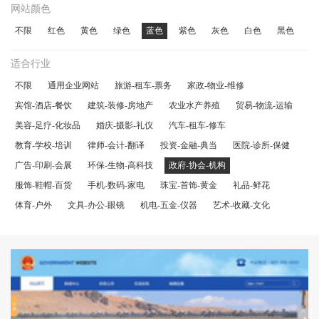
网站颜色
不限
红色
黄色
绿色
蓝色
紫色
灰色
白色
黑色
适合行业
不限
通用企业网站
旅游-租车-票务
家政-物业-维修
宾馆-酒店-餐饮
建筑-装修-房地产
农业水产养殖
贸易-物流-运输
美容-足疗-化妆品
婚庆-摄影-礼仪
汽车-租车-修车
教育-学校-培训
律师-会计-翻译
投资-金融-典当
医院-诊所-保健
广告-印刷-会展
环保-生物-高科技
政府-协会-机构
服饰-鞋帽-百货
手机-数码-家电
珠宝-首饰-黄金
礼品-鲜花
体育-户外
文具-办公-眼镜
机电-五金-仪器
艺术-收藏-文化