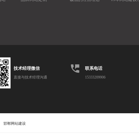
perm_phone_msg
技术经理微信
联系电话
直接与技术经理沟通
15333209906
邯郸网站建设