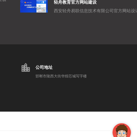
轻舟教育官方网站建设
location_city
公司地址
邯郸市陵西大街华煌芯城写字楼