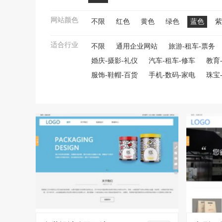
网站颜色
不限
红色
黄色
绿色
蓝色
紫
适合行业
不限
通用企业网站
旅游-租车-票务
婚庆-摄影-礼仪
汽车-租车-修车
教育
服饰-鞋帽-百货
手机-数码-家电
珠宝