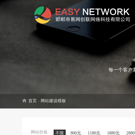
每一个客户
home
首页
-
网站建设模板
网站价格
不限
800元
1180元
1880元
288