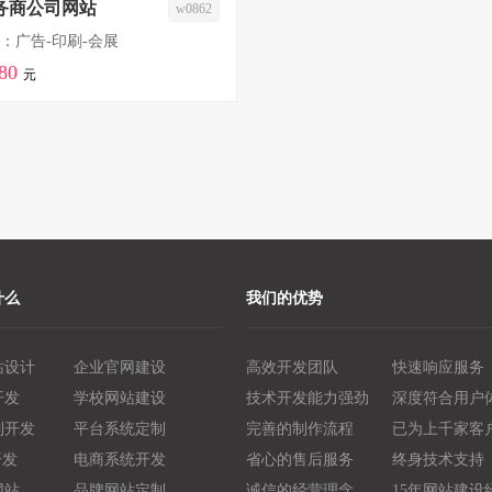
务商公司网站
w0862
：广告-印刷-会展
80
元
什么
我们的优势
站设计
企业官网建设
高效开发团队
快速响应服务
开发
学校网站建设
技术开发能力强劲
深度符合用户
制开发
平台系统定制
完善的制作流程
已为上千家客
开发
电商系统开发
省心的售后服务
终身技术支持
网站
品牌网站定制
诚信的经营理念
15年网站建设