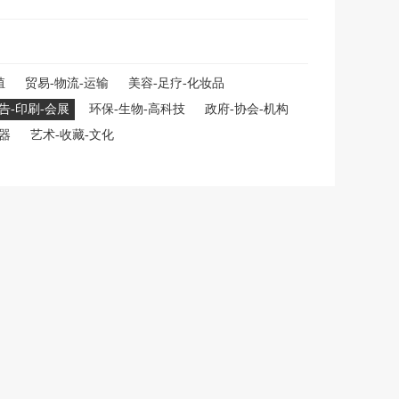
殖
贸易-物流-运输
美容-足疗-化妆品
告-印刷-会展
环保-生物-高科技
政府-协会-机构
仪器
艺术-收藏-文化