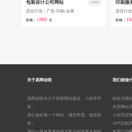
包装设计公司网站
印刷服
w0900
适合行业：广告-印刷-会展
适合行业
1880
18
价格：
元
价格：
关于易网创联
我们能做
易网创联专注于邯郸网站建设、小程序开
响应式网
发，
外贸网站
用心做好每一个网站，懂您所需、做您所
小程序定
想！
APP定制
我们一直在思考如何为客户创造更大的价
集团门户